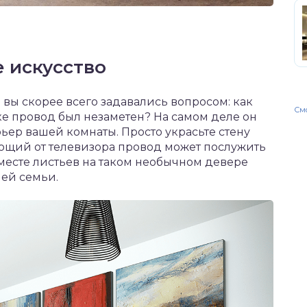
е искусство
то вы скорее всего задавались вопросом: как
Смо
ке провод был незаметен? На самом деле он
ьер вашей комнаты. Просто украсьте стену
щий от телевизора провод может послужить
месте листьев на таком необычном девере
ей семьи.