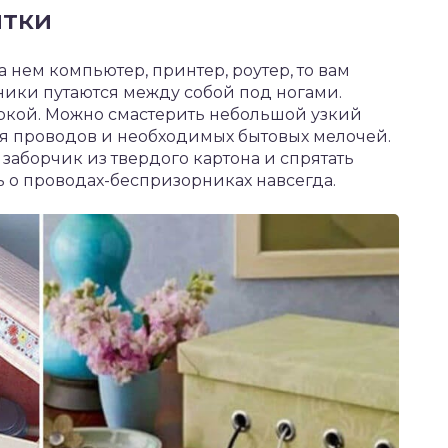
ятки
на нем компьютер, принтер, роутер, то вам
хники путаются между собой под ногами.
ркой. Можно смастерить небольшой узкий
ля проводов и необходимых бытовых мелочей.
аборчик из твердого картона и спрятать
ть о проводах-беспризорниках навсегда.