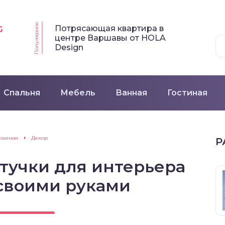
Популярное
Потрясающая квартира в
G
центре Варшавы от HOLA
Design
Спальня
Мебель
Ванная
Гостиная
лавная
Декор
Р
тучки для интерьера
своими руками