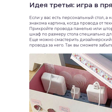
Идея третья: игра в пр
Если у вас есть персональный стол, а 
знакома картина, когда провода от те
Прикройте провода панелью или што
шкаф по размеру стола специально д
Еще можно смастерить дизайнерский з
провода за него. Так вы сможете забы