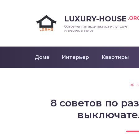
LUXURY-HOUSE
.OR
Современная архитектура и лучшие
интерьеры мира
Дома
Интерьер
Квартиры
Г
8 советов по р
выключате