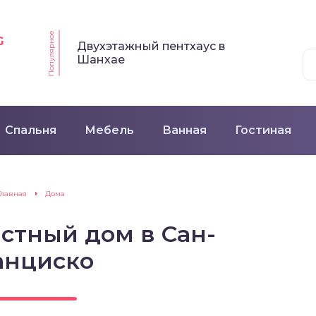
Популярное
G
Двухэтажный пентхаус в
Шанхае
Спальня
Мебель
Ванная
Гостиная
Главная
Дома
стный дом в Сан-
анциско