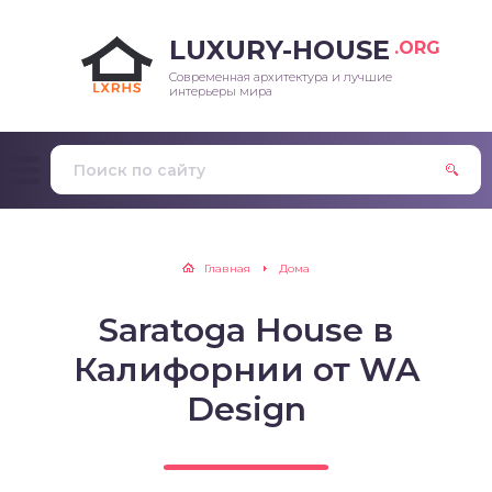
LUXURY-HOUSE
.ORG
Современная архитектура и лучшие
интерьеры мира
Главная
Дома
Saratoga House в
Калифорнии от WA
Design