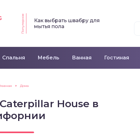
Популярное
G
Как выбрать швабру для
мытья пола
Спальня
Мебель
Ванная
Гостиная
Главная
Дома
aterpillar House в
ифорнии