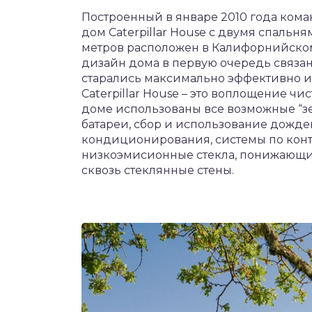
Построенный в январе 2010 года коман
дом Caterpillar House с двумя спальн
метров расположен в Калифорнийско
дизайн дома в первую очередь связа
старались максимально эффективно и
Caterpillar House – это воплощение ч
доме использованы все возможные “з
батареи, сбор и использование дожде
кондиционирования, системы по контр
низкоэмисионные стекла, понижающи
сквозь стеклянные стены.