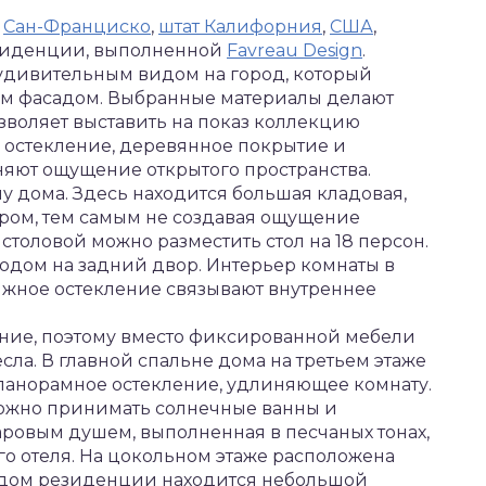
,
Сан-Франциско
,
штат Калифорния
,
США
,
езиденции, выполненной
Favreau Design
.
удивительным видом на город, который
им фасадом. Выбранные материалы делают
озволяет выставить на показ коллекцию
 остекление, деревянное покрытие и
няют ощущение открытого пространства.
у дома. Здесь находится большая кладовая,
уром, тем самым не создавая ощущение
 столовой можно разместить стол на 18 персон.
ходом на задний двор. Интерьер комнаты в
ижное остекление связывают внутреннее
ние, поэтому вместо фиксированной мебели
ла. В главной спальне дома на третьем этаже
 панорамное остекление, удлиняющее комнату.
можно принимать солнечные ванны и
паровым душем, выполненная в песчаных тонах,
о отеля. На цокольном этаже расположена
ходом резиденции находится небольшой