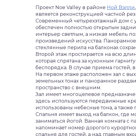
Проект Noe Valley в районе
Ной Вэлли
является реконструкцией частной р
Современный четырехэтажный дом с 
обеспечен полностью открытым задн
интерьер светлым, а низкая мебель п
произведений искусства. Панорамное
стеклянные перила на балконах сохра
Второй этаж простирается на всю длин
которая спрятана за кухонным гарнит
беспорядка. В случае приема гостей, в
На первом этаже расположен зал с вы
земельных тонах и панорамное раздв
пространство с внешним.
Зал имеет многоцелевое предназначе
здесь используются передвижные крес
использованы небесные тона, а также
Спальня имеет выход на балкон, где 
заниматься йогой. Ванная комната с 
напоминает номер дорогого курортног
спальня для гостей, а над главным в