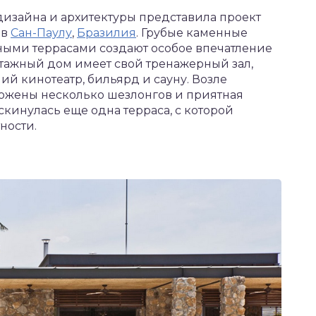
 дизайна и архитектуры представила проект
 в
Сан-Паулу
,
Бразилия
. Грубые каменные
ными террасами создают особое впечатление
хэтажный дом имеет свой тренажерный зал,
й кинотеатр, бильярд и сауну. Возле
ложены несколько шезлонгов и приятная
скинулась еще одна терраса, с которой
ности.