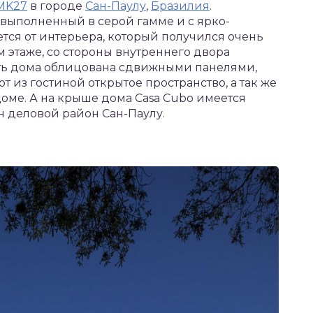
 MK27
в городе
Сан-Паулу
,
Бразилия
.
ыполненный в серой гамме и с ярко-
тся от интерьера, который получился очень
этаже, со стороны внутреннего двора
асть дома облицована сдвижными панелями,
т из гостиной открытое пространство, а так же
оме. А на крыше дома Casa Cubo имеется
н деловой район Сан-Паулу.