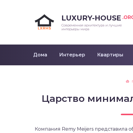
LUXURY-HOUSE
.OR
Современная архитектура и лучшие
интерьеры мира
Дома
Интерьер
Квартиры
Царство минимал
Компания Remy Meijers представила 