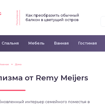
Популярное
G
Как преобразить обычный
балкон в цветущий остров
Спальня
Мебель
Ванная
Гостиная
Главная
Дома
изма от Remy Meijers
обновленный интерьер семейного поместья в