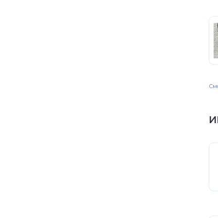
Смо
И