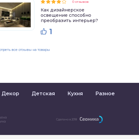
0 отзывов
Как дизайнерское
освещение способно
преобразить интерьер?
1
треть все отзывы на товары
Декор
Детская
Кухня
Разное
шена
Сделано в 2018
ника