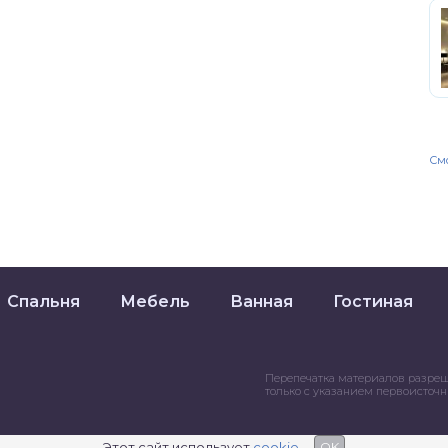
Смо
Спальня
Мебель
Ванная
Гостиная
Перепечатка материалов разре
только с указанием первоисточ
Этот сайт использует
cookie
OK