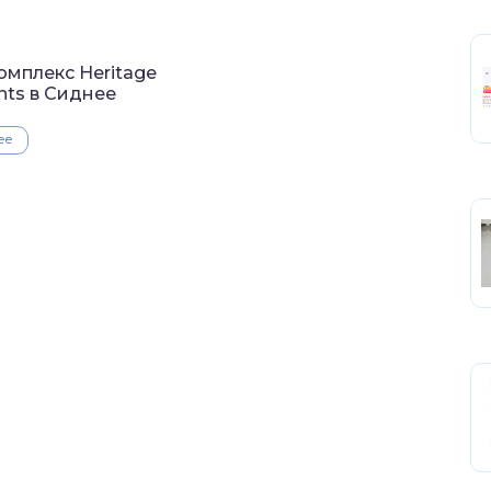
омплекс Heritage
nts в Сиднее
ее