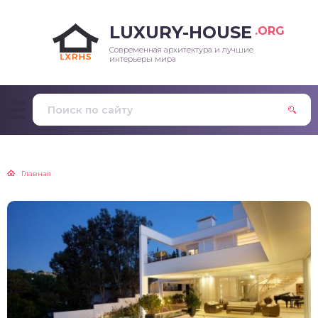
LUXURY-HOUSE
.ORG
Современная архитектура и лучшие
интерьеры мира
Главная