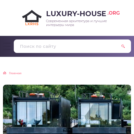
LUXURY-HOUSE
.ORG
Современная архитектура и лучшие
интерьеры мира
Главная