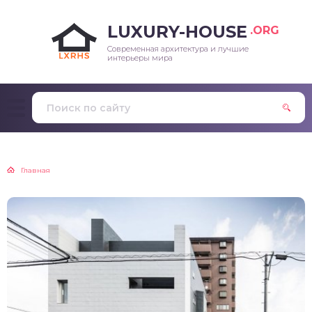
LUXURY-HOUSE
.ORG
Современная архитектура и лучшие
интерьеры мира
Главная