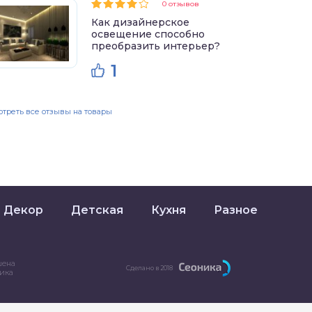
0 отзывов
Как дизайнерское
освещение способно
преобразить интерьер?
1
треть все отзывы на товары
Декор
Детская
Кухня
Разное
шена
Сделано в 2018
ника