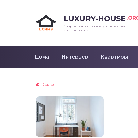
LUXURY-HOUSE
.OR
Современная архитектура и лучшие
интерьеры мира
Дома
Интерьер
Квартиры
Главная