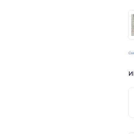
Смо
И