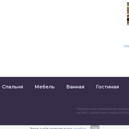
Смо
Спальня
Мебель
Ванная
Гостиная
Перепечатка материалов разре
только с указанием первоисточ
Этот сайт использует
cookie
OK