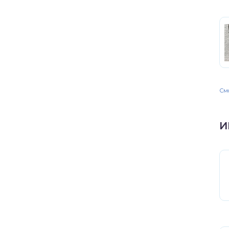
Смо
И