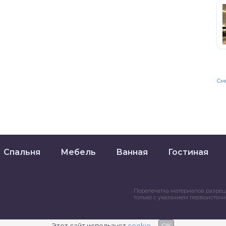
Смо
Спальня
Мебель
Ванная
Гостиная
Перепечатка материалов разре
только с указанием первоисточ
Этот сайт использует
cookie
OK