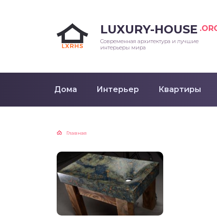
LUXURY-HOUSE
.OR
Современная архитектура и лучшие
интерьеры мира
Дома
Интерьер
Квартиры
Главная