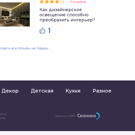
0 отзывов
Как дизайнерское
освещение способно
преобразить интерьер?
1
треть все отзывы на товары
Декор
Детская
Кухня
Разное
шена
Сделано в 2018
ника