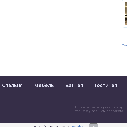
Смо
Спальня
Мебель
Ванная
Гостиная
Перепечатка материалов разре
только с указанием первоисточ
Этот сайт использует
cookie
OK