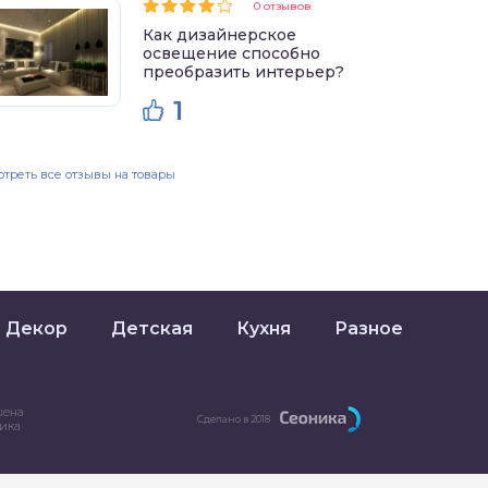
0 отзывов
Как дизайнерское
освещение способно
преобразить интерьер?
1
треть все отзывы на товары
Декор
Детская
Кухня
Разное
шена
Сделано в 2018
ника