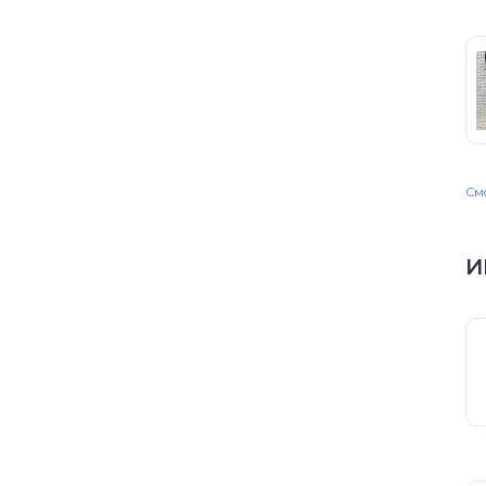
Смо
И