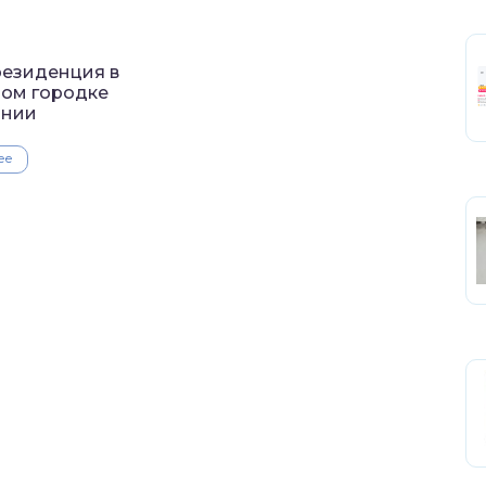
резиденция в
ом городке
рнии
ее