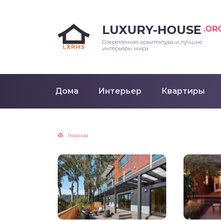
LUXURY-HOUSE
.OR
Современная архитектура и лучшие
интерьеры мира
Дома
Интерьер
Квартиры
Главная