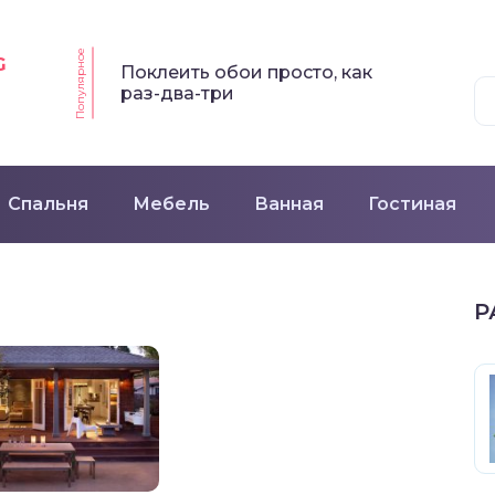
Популярное
G
Поклеить обои просто, как
раз-два-три
Спальня
Мебель
Ванная
Гостиная
Р