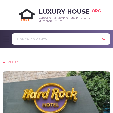
LUXURY-HOUSE
.ORG
Современная архитектура и лучшие
интерьеры мира
Главная