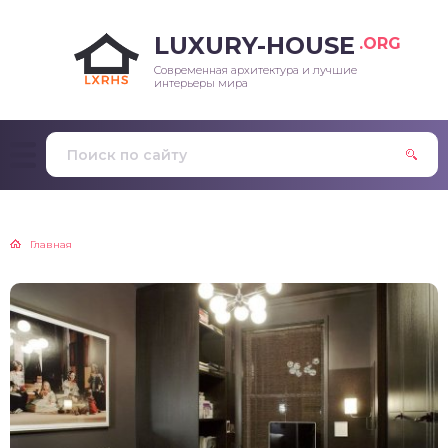
LUXURY-HOUSE
.ORG
Современная архитектура и лучшие
интерьеры мира
Главная