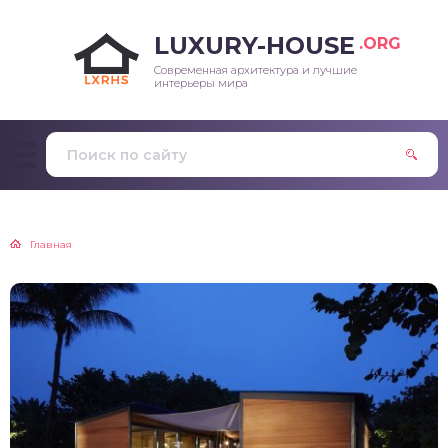
LUXURY-HOUSE
.ORG
Современная архитектура и лучшие
интерьеры мира
Главная