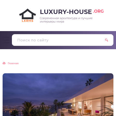
LUXURY-HOUSE
.ORG
Современная архитектура и лучшие
интерьеры мира
Главная