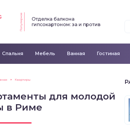
Популярное
G
Отделка балкона
гипсокартоном: за и против
Спальня
Мебель
Ванная
Гостиная
авная
Квартиры
Р
ртаменты для молодой
ы в Риме