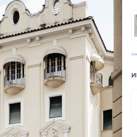
Смо
И