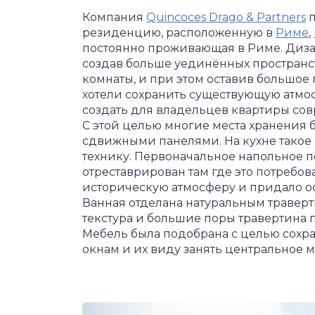
Компания
Quincoces Drago & Partners
п
резиденцию, расположенную в
Риме
,
постоянно проживающая в Риме. Диз
создав больше уединённых пространст
комнаты, и при этом оставив большое 
хотели сохранить существующую атмос
создать для владельцев квартиры со
С этой целью многие места хранения 
сдвижными панелями. На кухне такое
технику. Первоначальное напольное по
отреставрирован там где это потребов
историческую атмосферу и придало 
Ванная отделана натуральным траве
текстура и большие поры травертина
Мебель была подобрана с целью сохр
окнам и их виду занять центральное м