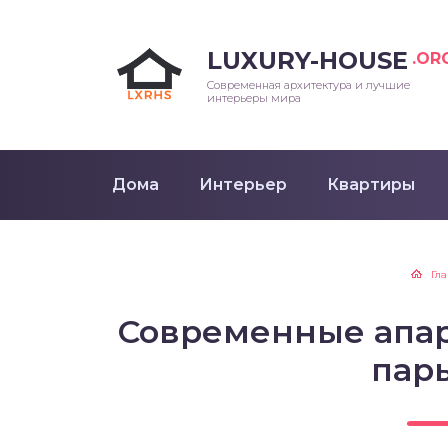
LUXURY-HOUSE
.OR
Современная архитектура и лучшие
интерьеры мира
Дома
Интерьер
Квартиры
Гл
Современные апа
пар