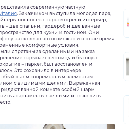
редставила современную частную
Италия
. Заказчиком выступила молодая пара,
айнеры полностью пересмотрели интерьер,
в – две спальни, гардероб и две ванные
пространство для кухни и гостиной. Они
феру на сколько это возможно и в то же время
временные комфортные условия.
были спрятаны за сделанными на заказ
 решение скрывает лестницу и бытовую
крытие – паркет, был восстановлен и
алось. Это сохранило в интерьере
особый шарм современным элементам.
ртином с видимыми щелями. Выраженная
 придают ванной комнате особый шарм.
анить апартаменты светлыми и позволить
есто.