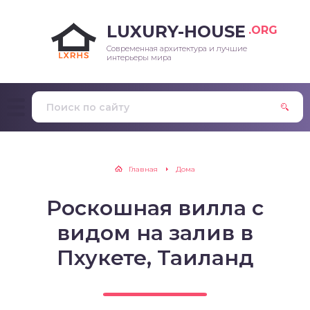
LUXURY-HOUSE
.ORG
Современная архитектура и лучшие
интерьеры мира
Главная
Дома
Роскошная вилла с
видом на залив в
Пхукете, Таиланд