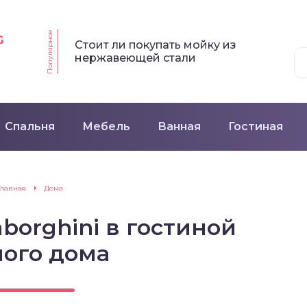
Популярное
G
Стоит ли покупать мойку из
нержавеющей стали
Спальня
Мебель
Ванная
Гостиная
Главная
Дома
orghini в гостиной
ного дома