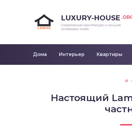
LUXURY-HOUSE
.OR
Современная архитектура и лучшие
интерьеры мира
Дома
Интерьер
Квартиры
Настоящий Lamb
част