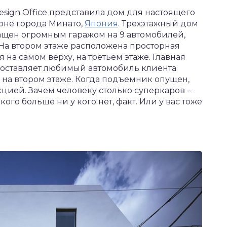
Design Office представила дом для настоящего
оне города Минато,
Япония
. Трехэтажный дом
ащен огромным гаражом на 9 автомобилей,
На втором этаже расположена просторная
я на самом верху, на третьем этаже. Главная
оставляет любимый автомобиль клиента
 на втором этаже. Когда подъемник опущен,
кцией. Зачем человеку столько суперкаров –
акого больше ни у кого нет, факт. Или у вас тоже