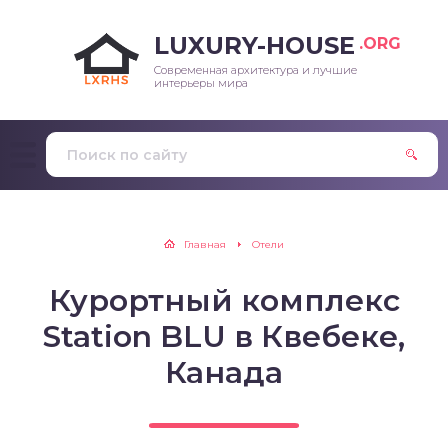
LUXURY-HOUSE
.ORG
Современная архитектура и лучшие
интерьеры мира
Главная
Отели
Курортный комплекс
Station BLU в Квебеке,
Канада