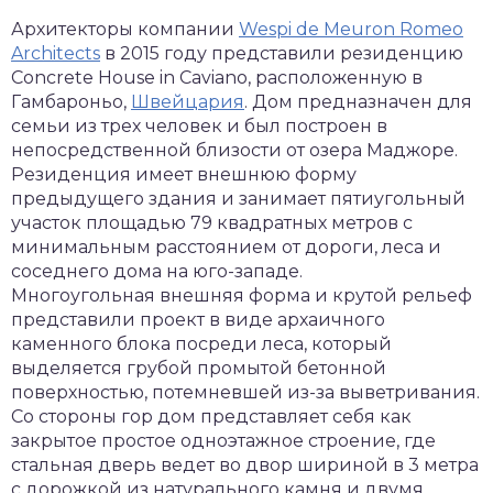
Архитекторы компании
Wespi de Meuron Romeo
Architects
в 2015 году представили резиденцию
Concrete House in Caviano, расположенную в
Гамбароньо,
Швейцария
. Дом предназначен для
семьи из трех человек и был построен в
непосредственной близости от озера Маджоре.
Резиденция имеет внешнюю форму
предыдущего здания и занимает пятиугольный
участок площадью 79 квадратных метров с
минимальным расстоянием от дороги, леса и
соседнего дома на юго-западе.
Многоугольная внешняя форма и крутой рельеф
представили проект в виде архаичного
каменного блока посреди леса, который
выделяется грубой промытой бетонной
поверхностью, потемневшей из-за выветривания.
Со стороны гор дом представляет себя как
закрытое простое одноэтажное строение, где
стальная дверь ведет во двор шириной в 3 метра
с дорожкой из натурального камня и двумя