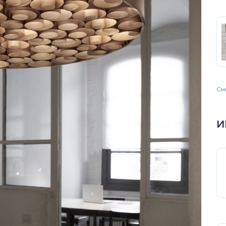
Смо
И