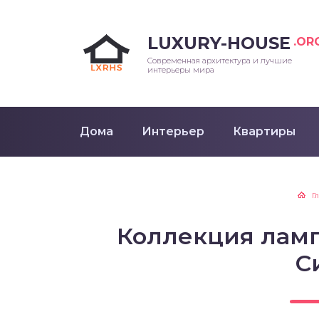
LUXURY-HOUSE
.OR
Современная архитектура и лучшие
интерьеры мира
Дома
Интерьер
Квартиры
Г
Коллекция ламп
С