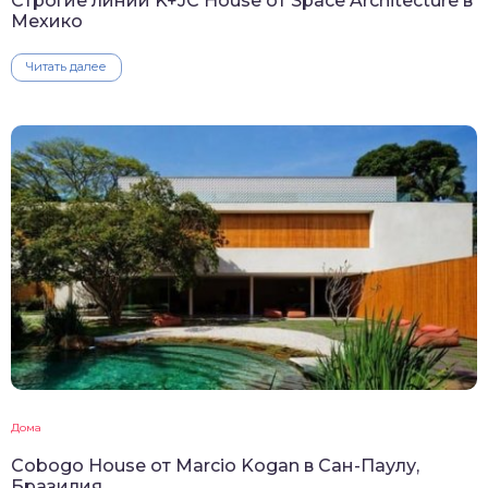
Строгие линии K+JC House от Space Architecture в
Мехико
Читать далее
Дома
Cobogo House от Marcio Kogan в Сан-Паулу,
Бразилия