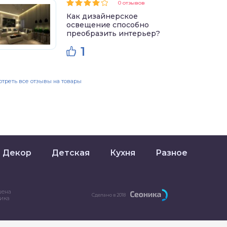
0 отзывов
Как дизайнерское
освещение способно
преобразить интерьер?
1
треть все отзывы на товары
Декор
Детская
Кухня
Разное
шена
Сделано в 2018
ника