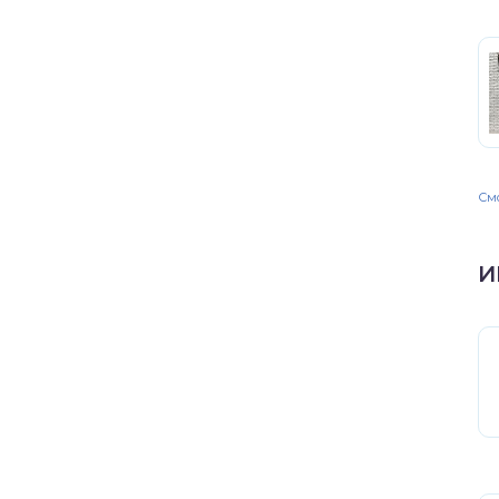
Смо
И