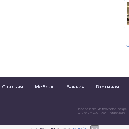
Смо
Спальня
Мебель
Ванная
Гостиная
Перепечатка материалов разре
только с указанием первоисточ
Этот сайт использует
cookie
OK