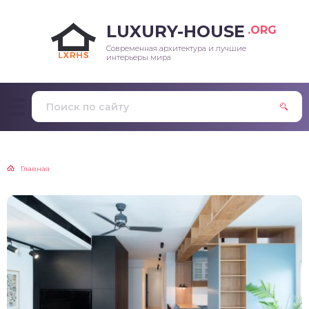
LUXURY-HOUSE
.ORG
Современная архитектура и лучшие
интерьеры мира
Главная