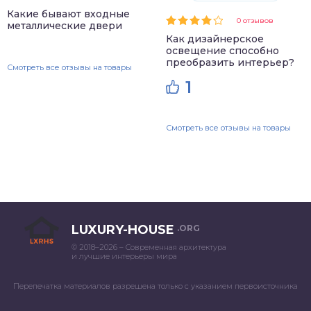
Какие бывают входные
0 отзывов
металлические двери
Как дизайнерское
освещение способно
преобразить интерьер?
Смотреть все отзывы на товары
1
Смотреть все отзывы на товары
LUXURY-HOUSE
.ORG
© 2018–2026 – Современная архитектура
и лучшие интерьеры мира
Перепечатка материалов разрешена только с указанием первоисточника