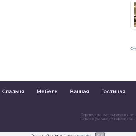
Смо
Спальня
Мебель
Ванная
Гостиная
Перепечатка материалов разре
только с указанием первоисточ
Этот сайт использует
cookie
OK