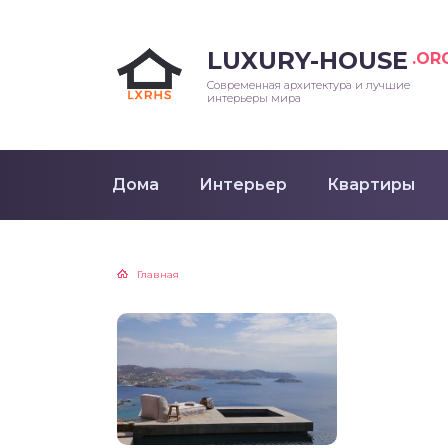
LUXURY-HOUSE
.OR
Современная архитектура и лучшие
интерьеры мира
Дома
Интерьер
Квартиры
Главная