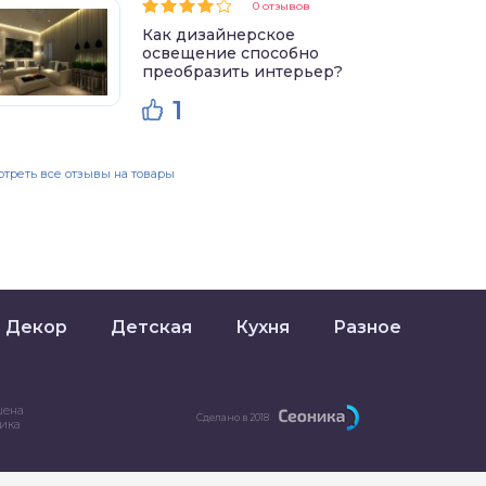
0 отзывов
Как дизайнерское
освещение способно
преобразить интерьер?
1
треть все отзывы на товары
Декор
Детская
Кухня
Разное
шена
Сделано в 2018
ника