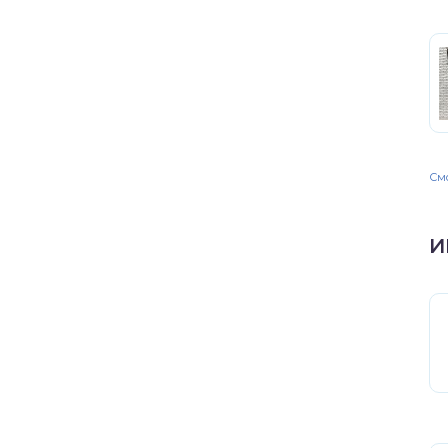
Смо
И