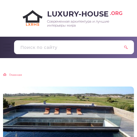
LUXURY-HOUSE
.ORG
Современная архитектура и лучшие
интерьеры мира
Главная