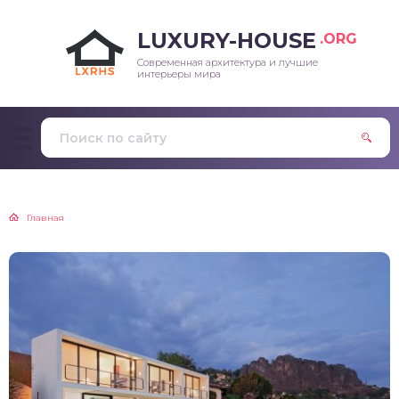
LUXURY-HOUSE
.ORG
Современная архитектура и лучшие
интерьеры мира
Главная