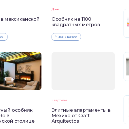
Дома
 в мексиканской
Особняк на 1100
квадратных метров
ее
Читать далее
Квартиры
ный особняк
Элитные апартаменты в
Ro в
Мехико от Craft
нской столице
Arquitectos