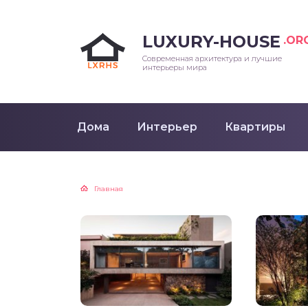
LUXURY-HOUSE
.OR
Современная архитектура и лучшие
интерьеры мира
Дома
Интерьер
Квартиры
Главная