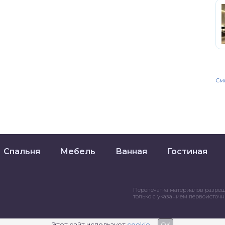
Смо
Спальня
Мебель
Ванная
Гостиная
Перепечатка материалов разре
только с указанием первоисточ
Этот сайт использует
cookie
OK