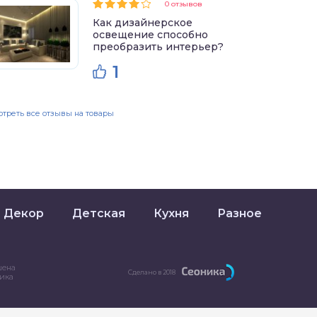
0 отзывов
Как дизайнерское
освещение способно
преобразить интерьер?
1
треть все отзывы на товары
Декор
Детская
Кухня
Разное
шена
Сделано в 2018
ника