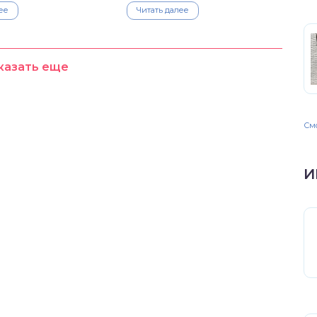
ее
Читать далее
казать еще
Смо
И