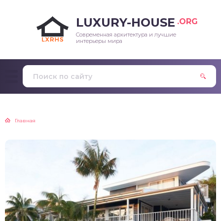
LUXURY-HOUSE
.ORG
Современная архитектура и лучшие
интерьеры мира
Главная