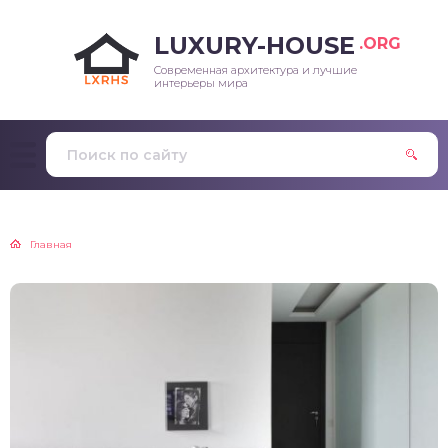
LUXURY-HOUSE
.ORG
Современная архитектура и лучшие
интерьеры мира
Главная