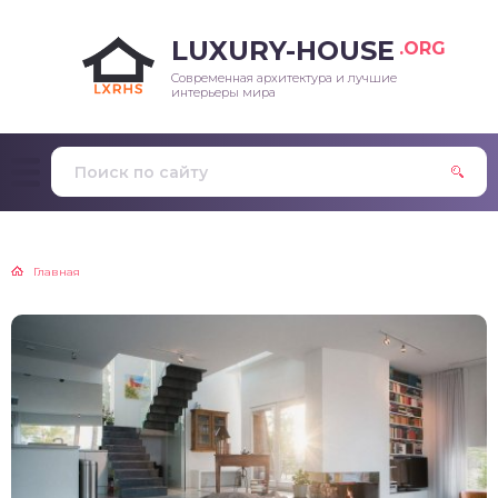
LUXURY-HOUSE
.ORG
Современная архитектура и лучшие
интерьеры мира
Главная