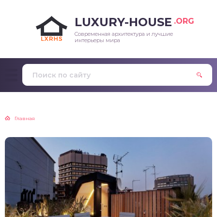
LUXURY-HOUSE
.ORG
Современная архитектура и лучшие
интерьеры мира
Главная