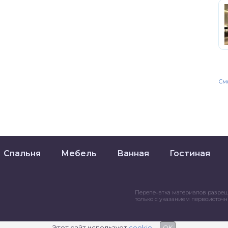
Смо
Спальня
Мебель
Ванная
Гостиная
Перепечатка материалов разре
только с указанием первоисточ
Этот сайт использует
cookie
OK