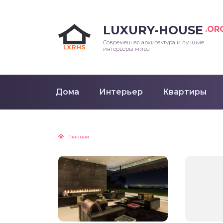
LUXURY-HOUSE
.OR
Современная архитектура и лучшие
интерьеры мира
Дома
Интерьер
Квартиры
Главная