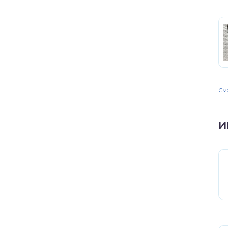
Смо
И