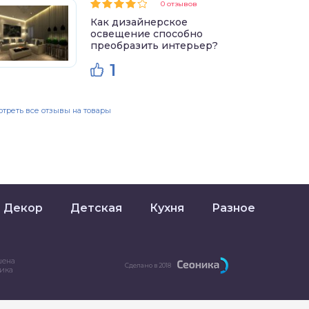
0 отзывов
Как дизайнерское
освещение способно
преобразить интерьер?
1
треть все отзывы на товары
Декор
Детская
Кухня
Разное
шена
Сделано в 2018
ника