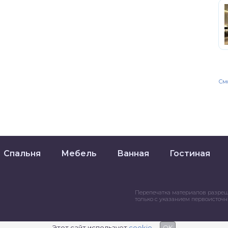
Смо
Спальня
Мебель
Ванная
Гостиная
Перепечатка материалов разре
только с указанием первоисточ
Этот сайт использует
cookie
OK