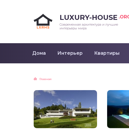
LUXURY-HOUSE
.OR
Современная архитектура и лучшие
интерьеры мира
Дома
Интерьер
Квартиры
Главная