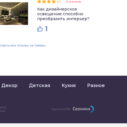
0 отзывов
Как дизайнерское
освещение способно
преобразить интерьер?
1
треть все отзывы на товары
Декор
Детская
Кухня
Разное
шена
Сделано в 2018
ника