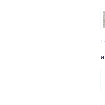
Смо
И