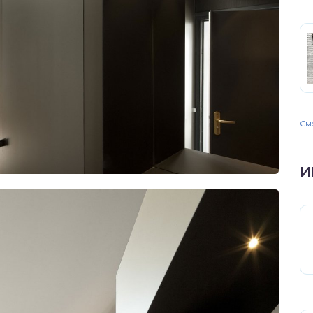
Смо
И