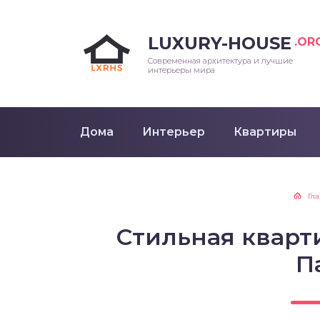
LUXURY-HOUSE
.OR
Современная архитектура и лучшие
интерьеры мира
Дома
Интерьер
Квартиры
Гл
Стильная кварт
П