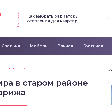
Популярное
G
Как выбрать радиаторы
отопления для квартиры
Спальня
Мебель
Ванная
Гостиная
авная
Квартиры
Р
ира в старом районе
арижа