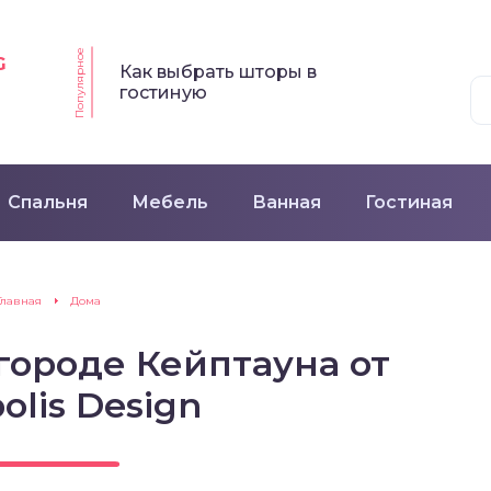
Популярное
G
Как выбрать шторы в
гостиную
Спальня
Мебель
Ванная
Гостиная
Главная
Дома
городе Кейптауна от
olis Design