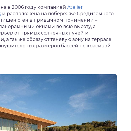
на в 2006 году компанией
Atelier
s
и расположена на побережье Средиземного
 лишен стен в привычном понимании –
 панорамными окнами во всю высоту, а
рьер от прямых солнечных лучей и
 а так же образуют теневую зону на террасе.
внушительных размеров бассейн с красивой