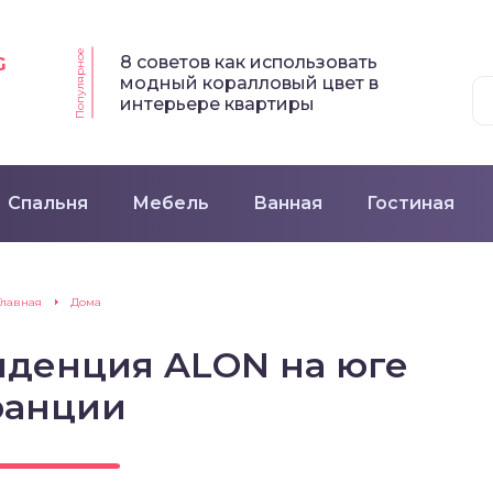
Популярное
8 советов как использовать
G
модный коралловый цвет в
интерьере квартиры
Спальня
Мебель
Ванная
Гостиная
Главная
Дома
иденция ALON на юге
анции