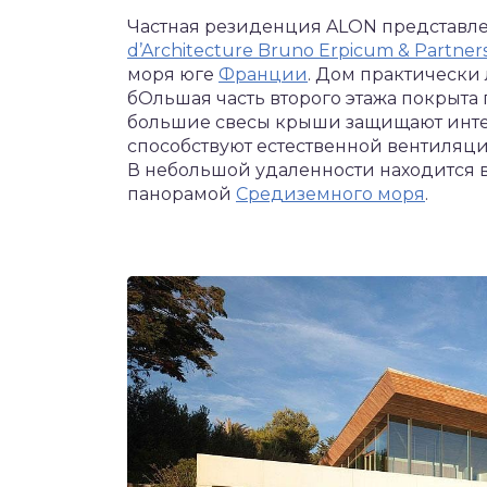
Частная резиденция ALON представле
d’Architecture Bruno Erpicum & Partner
моря юге
Франции
. Дом практически
бОльшая часть второго этажа покрыта
большие свесы крыши защищают инте
способствуют естественной вентиляции,
В небольшой удаленности находится 
панорамой
Средиземного моря
.