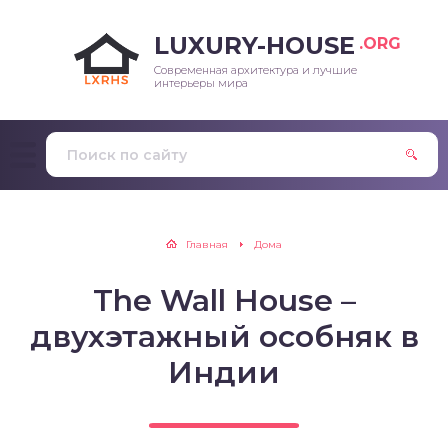
LUXURY-HOUSE
.ORG
Современная архитектура и лучшие
интерьеры мира
Главная
Дома
The Wall House –
двухэтажный особняк в
Индии