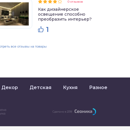
0 отзывов
Как дизайнерское
освещение способно
преобразить интерьер?
1
треть все отзывы на товары
Декор
Детская
Кухня
Разное
шена
Сделано в 2018
ника