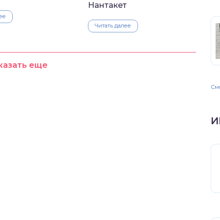
Нантакет
ее
Читать далее
казать еще
Смо
И