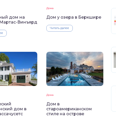
Дома
ный дом на
Дом у озера в Беркшире
 Мартас-Винъярд
Читать далее
ее
Дома
еский
Дом в
нский дом в
староамериканском
ассачусетс
стиле на острове