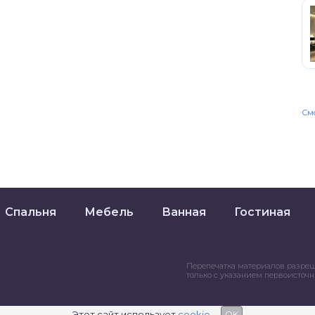
Смо
Спальня
Мебель
Ванная
Гостиная
Перепечатка материалов разре
только с указанием первоисточ
Этот сайт использует
cookie
OK