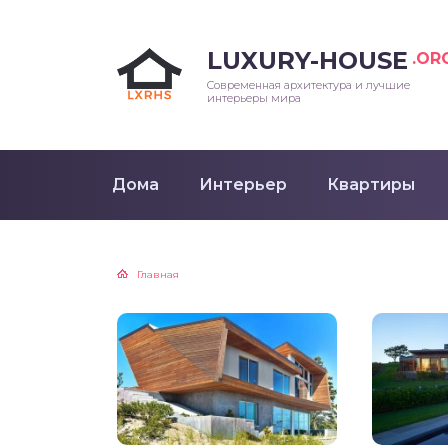
LUXURY-HOUSE
.OR
Современная архитектура и лучшие
интерьеры мира
Дома
Интерьер
Квартиры
Главная