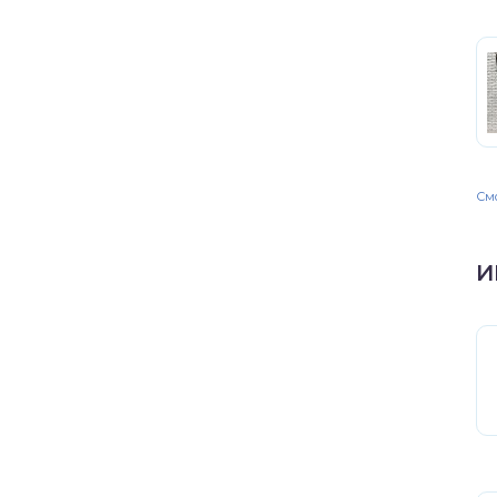
Смо
И