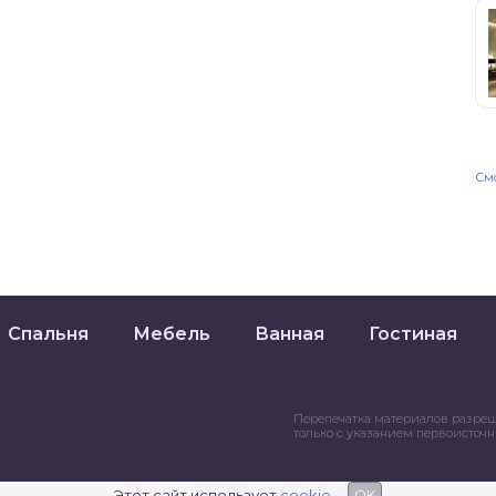
Смо
Спальня
Мебель
Ванная
Гостиная
Перепечатка материалов разре
только с указанием первоисточ
Этот сайт использует
cookie
OK