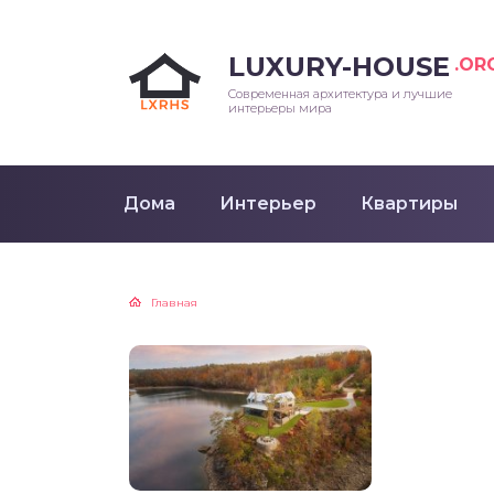
LUXURY-HOUSE
.OR
Современная архитектура и лучшие
интерьеры мира
Дома
Интерьер
Квартиры
Главная