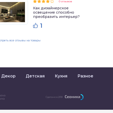
0 отзывов
Как дизайнерское
освещение способно
преобразить интерьер?
1
треть все отзывы на товары
Декор
Детская
Кухня
Разное
шена
Сделано в 2018
ника