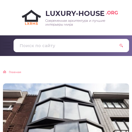
LUXURY-HOUSE
.ORG
Современная архитектура и лучшие
интерьеры мира
Главная