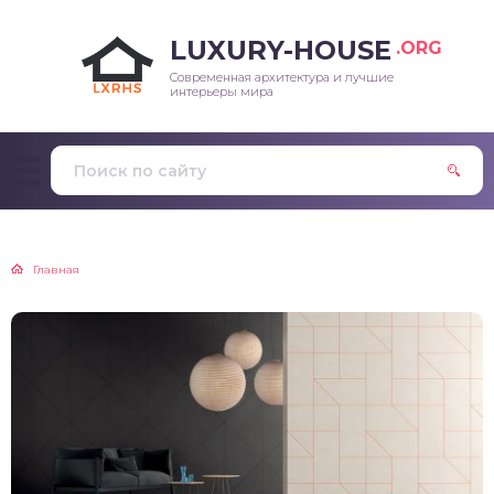
LUXURY-HOUSE
.ORG
Современная архитектура и лучшие
интерьеры мира
Главная