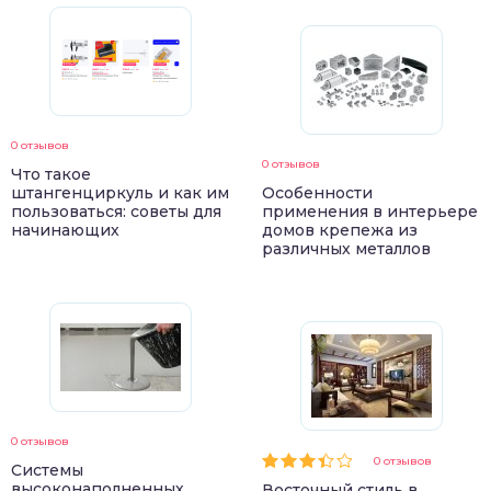
0 отзывов
0 отзывов
Что такое
штангенциркуль и как им
Особенности
пользоваться: советы для
применения в интерьере
начинающих
домов крепежа из
различных металлов
0 отзывов
0 отзывов
Системы
высоконаполненных
Восточный стиль в