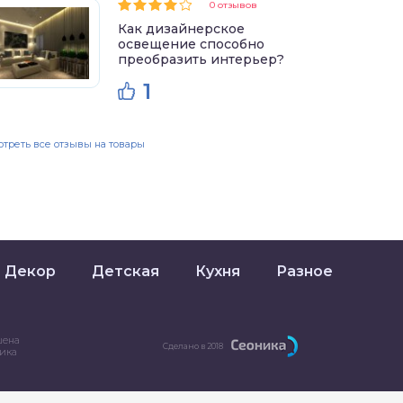
0 отзывов
Как дизайнерское
освещение способно
преобразить интерьер?
1
треть все отзывы на товары
Декор
Детская
Кухня
Разное
шена
Сделано в 2018
ника