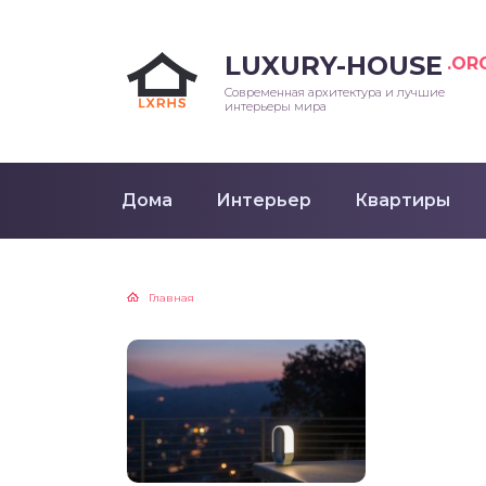
LUXURY-HOUSE
.OR
Современная архитектура и лучшие
интерьеры мира
Дома
Интерьер
Квартиры
Главная