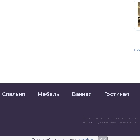
Смо
Спальня
Мебель
Ванная
Гостиная
Перепечатка материалов разре
только с указанием первоисточ
Этот сайт использует
cookie
OK