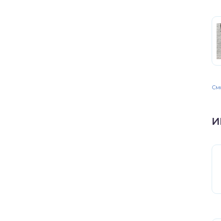
Смо
И