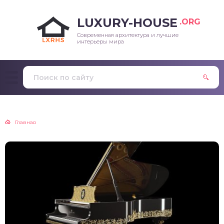
LUXURY-HOUSE
.ORG
Современная архитектура и лучшие
интерьеры мира
Главная